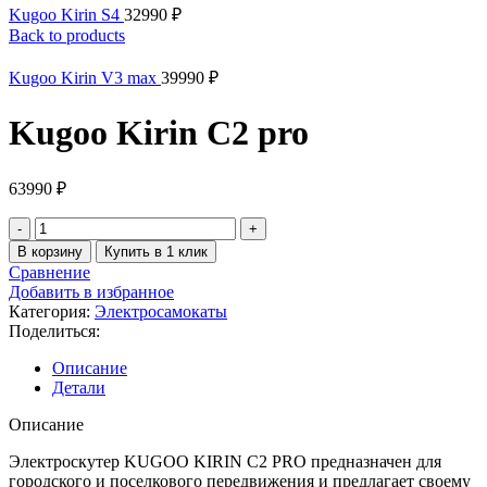
Kugoo Kirin S4
32990
₽
Back to products
Kugoo Kirin V3 max
39990
₽
Kugoo Kirin C2 pro
63990
₽
Количество
товара
В корзину
Купить в 1 клик
Kugoo
Сравнение
Kirin
Добавить в избранное
C2
Категория:
Электросамокаты
pro
Поделиться:
Описание
Детали
Описание
Электроcкутер KUGOO KIRIN C2 PRO предназначен для
городского и поселкового передвижения и предлагает своему